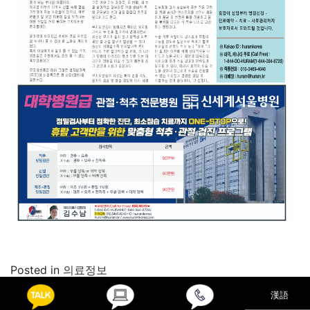
Posted in
의료정보
漢語
Post navigation
‘머리 속 시한폭탄’ 뇌동맥류,