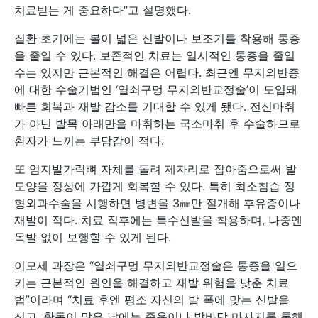
치료받는 게 중요하다”고 설명했다.
질환 초기에는 볼이 넓은 신발이나 보조기를 착용해 통증
을 줄일 수 있다. 보존적인 치료는 일시적인 통증을 줄일
수는 있지만 근본적인 해결은 어렵다. 최근엔 무지외반증
에 대한 수술기법인 ‘열쇠구멍 무지외반교정술’이 도입돼
빠른 회복과 재발 감소를 기대할 수 있게 됐다. 전신마취
가 아닌 발목 아래만을 마취하는 국소마취 후 수술하므로
환자가 느끼는 부담감이 적다.
또 엄지발가락뼈 자체를 돌려 제자리로 잡아줌으로써 발
모양을 정상에 가깝게 회복할 수 있다. 특히 최소침습 정
형외과수술을 시행하면 병변을 3㎜만 절개해 후유증이나
재발이 적다. 치료 직후에는 특수신발을 착용하며, 나중엔
목발 없이 보행할 수 있게 된다.
이모세 과장은 “열쇠구멍 무지외반교정술은 통증을 일으
키는 근본적인 원인을 해결하고 재발 위험을 낮춘 치료
법”이라며 “치료 후엔 평소 자신의 발 폭에 맞는 신발을
신고, 활동이 많은 날에는 족욕이나 발바닥 마사지를 통해