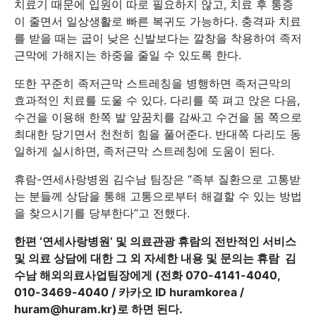
치료기 때문에 입원이 따로 필요하지 않고, 치료 후 통증
이 줄면서 일상생활로 빠른 복귀도 가능하다. 충격파 치료
를 받을 때는 굽이 낮은 신발보다는 깔창을 착용하여 족저
근막에 가해지는 하중을 줄일 수 있도록 한다.
또한 꾸준히 족저근막 스트레칭을 병행하면 족저근막의
효과적인 치료를 도울 수 있다. 다리를 쭉 펴고 앉은 다음,
수건을 이용해 한쪽 발 앞꿈치를 감싸고 수건을 몸 쪽으로
최대한 당기면서 천천히 힘을 풀어준다. 반대쪽 다리도 동
일하게 실시하면, 족저근막 스트레칭에 도움이 된다.
휴람-연세사랑병원 김수남 팀장은 “족부 질환으로 고통받
는 분들께 상담을 통해 고통으로부터 해결할 수 있는 방법
을 찾으시기를 당부한다”고 전했다.
한편 ‘연세사랑병원’ 및 의료관광 휴람의 전반적인 서비스
및 의료 상담에 대한 그 외 자세한 내용 및 문의는 휴람 김
수남 해외의료사업팀장에게 (전화 070-4141-4040,
010-3469-4040 / 카카오 ID huramkorea /
huram@huram.kr)로 하면 된다.