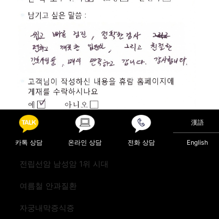
漢語
카톡 상담
온라인 상담
전화 상담
English
Posted in
진료후기
전립선암 남성암 1위 시대
Post navigation
캐나다 고객님
검진(뉴질랜드)
여름철 안과질환
자궁내막증식증