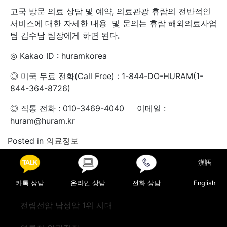
고국 방문 의료 상담 및 예약, 의료관광 휴람의 전반적인
서비스에 대한 자세한 내용 및 문의는 휴람 해외의료사업
팀 김수남 팀장에게 하면 된다.
◎ Kakao ID : huramkorea
◎ 미국 무료 전화(Call Free) : 1-844-DO-HURAM(1-
844-364-8726)
◎ 직통 전화 : 010-3469-4040 이메일 :
huram@huram.kr
Posted in
의료정보
漢語
Post navigation
해마다 늘어나는 두통 환자, 방치하면 ‘만성 두통’ 위험
“세월을 거스르는 동안성형, 탄력은 높이고! 나이는 낮추
카톡 상담
온라인 상담
전화 상담
English
고!”
전립선암 남성암 1위 시대