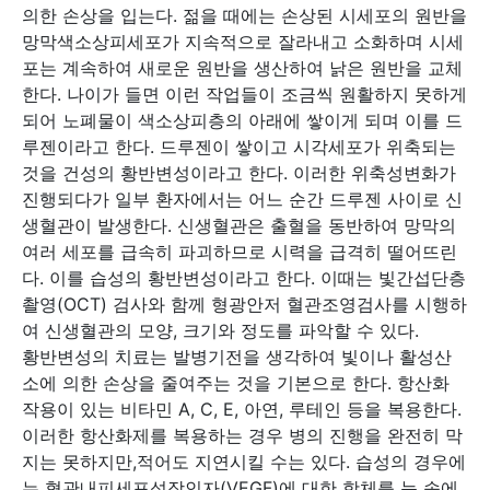
의한 손상을 입는다. 젊을 때에는 손상된 시세포의 원반을
망막색소상피세포가 지속적으로 잘라내고 소화하며 시세
포는 계속하여 새로운 원반을 생산하여 낡은 원반을 교체
한다. 나이가 들면 이런 작업들이 조금씩 원활하지 못하게
되어 노폐물이 색소상피층의 아래에 쌓이게 되며 이를 드
루젠이라고 한다. 드루젠이 쌓이고 시각세포가 위축되는
것을 건성의 황반변성이라고 한다. 이러한 위축성변화가
진행되다가 일부 환자에서는 어느 순간 드루젠 사이로 신
생혈관이 발생한다. 신생혈관은 출혈을 동반하여 망막의
여러 세포를 급속히 파괴하므로 시력을 급격히 떨어뜨린
다. 이를 습성의 황반변성이라고 한다. 이때는 빛간섭단층
촬영(OCT) 검사와 함께 형광안저 혈관조영검사를 시행하
여 신생혈관의 모양, 크기와 정도를 파악할 수 있다.
황반변성의 치료는 발병기전을 생각하여 빛이나 활성산
소에 의한 손상을 줄여주는 것을 기본으로 한다. 항산화
작용이 있는 비타민 A, C, E, 아연, 루테인 등을 복용한다.
이러한 항산화제를 복용하는 경우 병의 진행을 완전히 막
지는 못하지만,적어도 지연시킬 수는 있다. 습성의 경우에
는 혈관내피세포성장인자(VEGF)에 대한 항체를 눈 속에