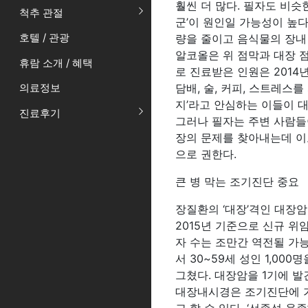
훨씬 더 많다. 필자도 비슷
척추 관절
군’이 원인일 가능성이 높다
호텔 / 관광
량을 줄이고 음식물의 장내
알코올은 위 점막과 대장 
휴람 소개 / 혜택
로 진료받은 인원은 2014년
담배, 술, 커피, 스트레스
의료정보
지’라고 안심하는 이들이 
진료후기
그러나 필자는 주변 사람들
장의 문제를 찾아내는데 이
으로 권한다.
큰 병 막는 조기진단 중요
장질환의 ‘대장’격인 대장
2015년 기준으로 신규 위
자 수는 조만간 역전될 가능
서 30~59세 성인 1,00
그쳤다. 대장암을 1기에 발견
대장내시경은 조기진단에 가장