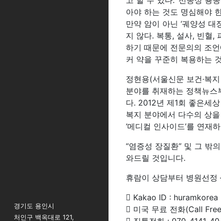
고 할 수 있다. ‘선종성 
아야 하는 것도 명심해야 한
만약 암이 아닌 ‘궤양성 대
지 않다. 복통, 설사, 빈
하기 때문에 전문의의 조언
커 약을 꾸준히 복용하는 
정현용(서울신문 보건·복지
분야를 취재하는 정책뉴스부
다. 2012년 제1회 좋은세
복지 분야에서 다수의 상을
‘메디컬 인사이드’를 연재하
“염증성 장질환” 및 그 
와드릴 것입니다.
휴람이 상담부터 병원선정 
 Kakao ID : huramkorea
경기도 용인시
 미국 무료 전화(Call Free)
처인구 백옥대로 121,