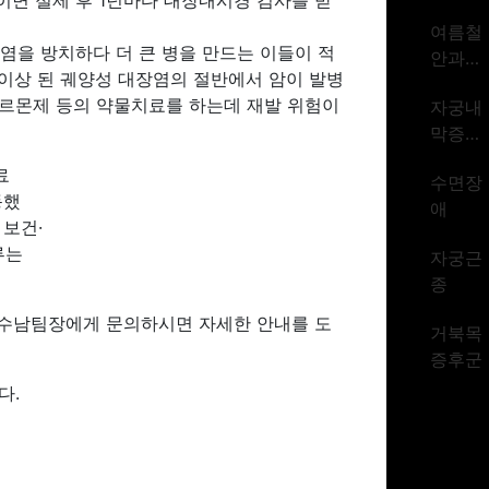
발성이면 절제 후 1년마다 대장내시경 검사를 받
암 1위
여름철
시대
염을 방치하다 더 큰 병을 만드는 이들이 적
안과질
년 이상 된 궤양성 대장염의 절반에서 암이 발병
환
호르몬제 등의 약물치료를 하는데 재발 위험이
자궁내
막증식
증
료
수면장
동했
애
 보건·
루는
자궁근
종
김 수남팀장에게 문의하시면 자세한 안내를 도
거북목
증후군
다.