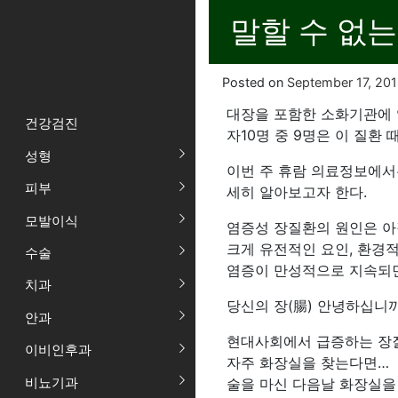
말할 수 없
Posted on
September 17, 20
대장을 포함한 소화기관에 
건강검진
자10명 중 9명은 이 질환
성형
이번 주 휴람 의료정보에서
피부
세히 알아보고자 한다.
모발이식
염증성 장질환의 원인은 아
크게 유전적인 요인, 환경적
수술
염증이 만성적으로 지속되면
치과
당신의 장(腸) 안녕하십니
안과
현대사회에서 급증하는 장
이비인후과
자주 화장실을 찾는다면…
비뇨기과
술을 마신 다음날 화장실을