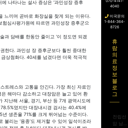
070-4141-
뒤에 나타나는 설사 증상은 ‘과민성장 증후
4040
을 느끼며 곧바로 화장실을 찾게 되는 이유다.
미국문의
1-844-364-
강보험심사평가원에 따르면 과민성장 증후군으
8726
 술과 담배를 한동안 줄이고 ‘이 정도면 되겠
휴
람
 권한다. 과민성 장 증후군보다 훨씬 중대한
의
 금상첨화다. 40세를 넘겼다면 더욱 적극적
료
정
보
블
 스트레스와 고통을 안긴다. 가장 최신 자료인
로
 발병은 해마다 감소하고 대장암은 늘고 있어 환
그
지난해 서울, 경기, 부산 등 7개 광역시도에
 78.5%였지만 대장내시경 검사는 40.4%에
 5년 생존율 71%를 크게 뛰어넘는 수준이다.
전립선
 불리는 ‘용종’도 제거할 수 있어 일석이조라
암 남성