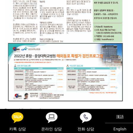
Posted in
의료정보
漢語
Post navigation
겨울철 더 불편해지는 ‘갱년기’ 증상은?
카톡 상담
온라인 상담
전화 상담
English
‘블랙아이스 낙상’