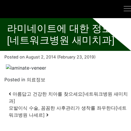
라미네이트에 대한 정보
[네트워크병원 새미치과]
Posted on
August 2, 2014
(February 23, 2019)
Posted in
의료정보
Post navigation
아름답고 건강한 치아를 찾으세요[네트워크병원 새미치
과]
모발이식 수술, 꼼꼼한 사후관리가 생착률 좌우한다[네트
워크병원 나세르]