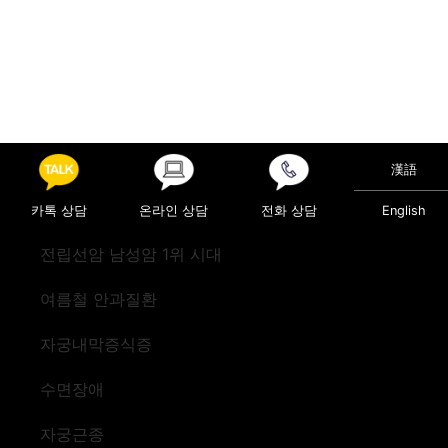
漢語
카톡 상담
온라인 상담
전화 상담
English
전립선암 남성암 1위 시대
여름철 안과질환
자궁내막증식증
수면장애
자궁근종