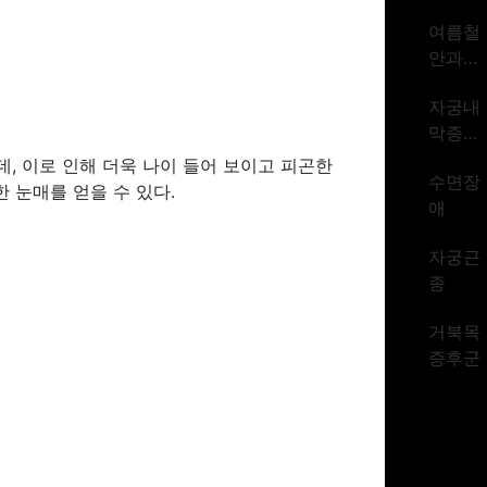
암 1위
여름철
시대
안과질
환
자궁내
막증식
증
, 이로 인해 더욱 나이 들어 보이고 피곤한
수면장
 눈매를 얻을 수 있다.
애
자궁근
종
거북목
증후군