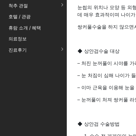
척추 관절
눈썹의 위치나 모양 등 외
데 매우 효과적이며 나이가
호텔 / 관광
쌍커풀수술을 하지 않으면서
휴람 소개 / 혜택
의료정보
진료후기
◆ 상안검수술 대상
– 처진 눈꺼풀이 시야를 가
– 눈 처짐이 심해 나이가 
– 이마 근육을 이용해 눈을
– 눈꺼풀이 처져 쌍커풀 
◆ 상안검 수술방법