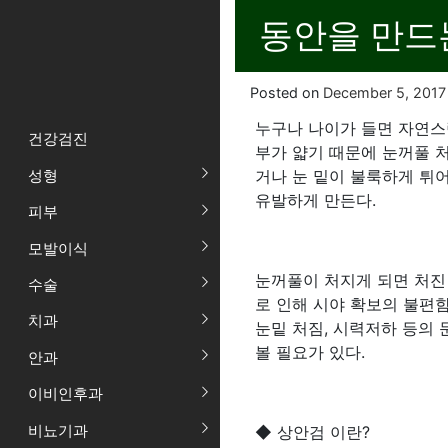
동안을 만드는 
Posted on
December 5, 2017
누구나 나이가 들면 자연스럽
건강검진
부가 얇기 때문에 눈꺼풀 처
성형
거나 눈 밑이 불룩하게 튀
유발하게 만든다.
피부
모발이식
눈꺼풀이 처지게 되면 처진
수술
로 인해 시야 확보의 불편
치과
눈밑 처짐, 시력저하 등의
볼 필요가 있다.
안과
이비인후과
비뇨기과
◆ 상안검 이란?