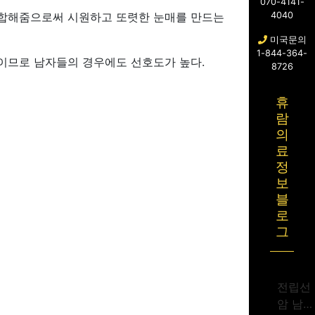
070-4141-
봉합해줌으로써 시원하고 또렷한 눈매를 만드는
4040
미국문의
1-844-364-
이므로 남자들의 경우에도 선호도가 높다.
8726
휴
람
의
료
정
보
블
로
그
전립선
암 남성