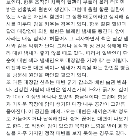
보인다. 항문 조직인 치핵의 혈관이 부풀어 올라 터지면
밝은 선홍빛의 혈변이 생긴다. 그런데 출혈 항문 질환이
있는 사람은 자신의 혈변이 그 질환 때문이라고 생각해 검
사를 미루다 암을 키우는 경우가 있다. 항문 질환 혈변과
달리 대장암에 의한 혈변은 불쾌한 냄새를 풍긴다. 암이
자라는 대장 점막이 허물어지고 괴사하면서 썩은 달걀 냄
새와 같은 악취가 난다. 그러나 음식과 장 건강 상태에 따
라 대변 냄새가 좋지 않을 때도 있다. 따라서 일반인이 단
순히 대변 색과 냄새만으로 대장암을 가려내기는 어렵다.
예전과 다른 대변 색이나 냄새가 지속될 때는 한번쯤 병원
을 방문해 원인을 확인할 필요가 있다.
또 다른 대장암 신호는 대변 굵기 감소와 배변 습관 변화
다. 건강한 사람의 대변은 엄지손가락 1~2개 굵기에 길이
가 10cm 이상인 바나나 모양의 황금색이다. 그런데 항문
과 가까운 직장에 암이 생기면 대장 내부 공간이 그만큼
좁아진다. 이 공간을 빠져나오는 대변은 새끼손가락 정도
로 가늘어지거나 납작해진다. 짧게 끊어진 대변이 나오기
도 한다. 또 직장에 암이 있으면 묵직한 느낌을 받아 화장
실을 자주 가지만 정작 대변을 보지 못하는 경우도 있다.