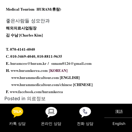
Medical Tourism HURAM(휴람)
좋은사람들 성모안과
해외의료사업팀장
김 수남 [Charles Kim]
T. 070-4141-4040
C. 010-3469-4040, 010-8811-9635
E.
huramceo@huram.kr
/
sunam0126
@gmail.com
H.
www.huramkorea.com
[KOREAN]
www.hurammedicaltour.com
[ENGLISH]
www.hurammedicaltour.com/
chinese
[CHINESE]
F.
www.facebook.com/huramkorea
Posted in
의료정보
Post navigation
漢語
“소장질환, 특별한 증세 없이 암까지 이어질 수 있다” 정
확한 진단 필요
카톡 상담
온라인 상담
전화 상담
English
“뇌졸중, 겨울철 소리 없이 당신을 덮친다.”