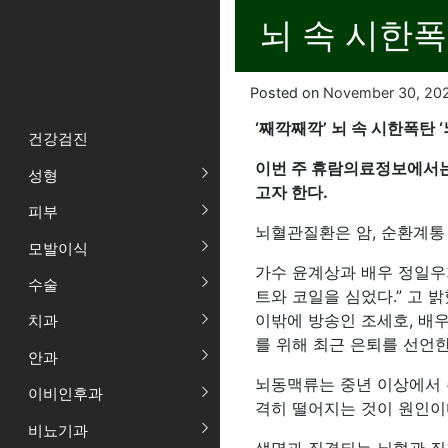
뇌 속 시한폭
Posted on
November 30, 20
‘
째깍째깍’ 뇌 속 시한폭탄 
건강검진
이번 주 휴람의료정보에서는
성형
고자 한다.
피부
뇌혈관질환은 암, 순환계통
모발이식
가수 윤계상과 배우 정일우
수술
트와 코일을 심었다.” 고 
이밖에 방송인 조세호, 배
치과
를 위해 최근 은퇴를 선언한
안과
뇌동맥류는 중년 이상에서 주
이비인후과
격히 떨어지는 것이 원인이다
비뇨기과