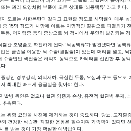
은 혈관이 파열되며 피가 고이는 ‘뇌출혈’, 뇌혈관이 좁아지거나
또는 꽈리 모양처럼 부풀어 오른 상태를 ‘뇌동맥류’ 라고 한다.
터질지 모르는 시한폭탄과 같다고 표현할 정도로 사망률이 매우 높
명 중 15명 정도가 사망에 이르는 치명적인 질환으로 파열되기 
 두통, 어지럼증 등의 증상으로 뇌 검사에서 우연히 발견되는 경
며 뇌혈관 조영술로 확진하게 된다. ‘뇌동맥류’가 발견됐다면 동맥류
료법은 클립을 이용한 뇌 수술(결찰술)이 있는데 머리를 열고, 
내 수술법인 색전술은 허벅지 동맥으로 카테터를 삽입한 후 동맥
다.
증상인 경부강직, 의식저하, 극심한 두통, 오심과 구토 등으로
어서 최대한 빠르게 응급실을 찾아야 한다.
발병 원인은 없으나 혈관 염증과 손상, 유전적 혈관벽 문제, 뇌동
 추측된다.
는 위험 요인을 사전에 제거하는 것이 중요하다. 당뇨, 고지혈
절주와 건강한 식습관, 적절한 운동은 필수이며 가족력이 있다면
사를 받는 것이 가장 확실한 예방법이다.