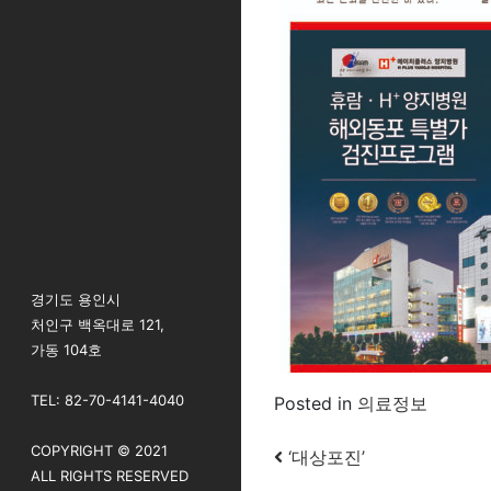
경기도 용인시
처인구 백옥대로 121,
가동 104호
TEL: 82-70-4141-4040
Posted in
의료정보
COPYRIGHT © 2021
Post navigatio
‘대상포진’
ALL RIGHTS RESERVED