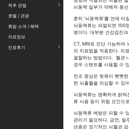
생명과 직결되는 뇌혈관 질환
척추 관절
뇌동맥 일부가 약해져 풍선 
호텔 / 관광
흔히 ‘뇌동맥류’를 언제 
뇌동맥류는 파열되면 100
휴람 소개 / 혜택
병이다. 대부분 건강검진과
의료정보
CT, MRI로 진단 가능하
진료후기
의 치료법을 적용한다. 치
결찰하는 방법이다. 혈관 
경우 스텐트를 사용할 수 있
전조 증상은 뒷목이 뻣뻣한 
한 뇌출혈을 의심할 수 있
뇌동맥류는 명확하게 밝혀진 
류 사용 등이 위험 요인으로
뇌동맥류 예방은 피할 수 있
관리가 필요하다. 금연, 
년층은 정기적인 뇌혈관 검