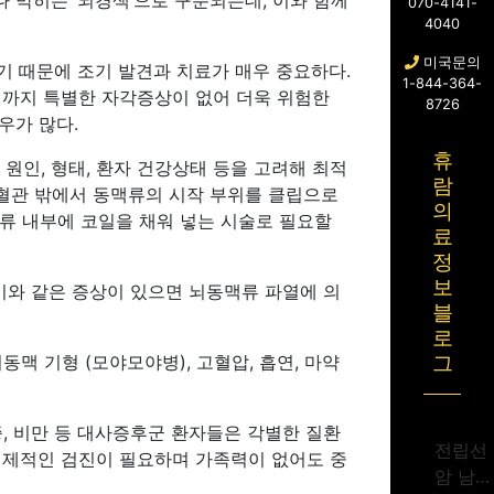
 막히는 ‘뇌경색’으로 구분되는데, 이와 함께
070-4141-
4040
미국문의
기 때문에 조기 발견과 치료가 매우 중요하다.
1-844-364-
전까지 특별한 자각증상이 없어 더욱 위험한
8726
우가 많다.
휴
 원인, 형태, 환자 건강상태 등을 고려해 최적
람
뇌혈관 밖에서 동맥류의 시작 부위를 클립으로
의
류 내부에 코일을 채워 넣는 시술로 필요할
료
정
보
 이와 같은 증상이 있으면 뇌동맥류 파열에 의
블
로
맥 기형 (모야모야병), 고혈압, 흡연, 마약
그
증, 비만 등 대사증후군 환자들은 각별한 질환
전립선
 선제적인 검진이 필요하며 가족력이 없어도 중
암 남성