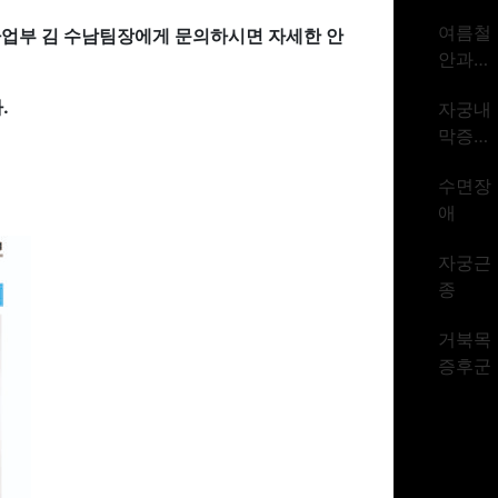
암 1위
여름철
사업부 김 수남팀장에게 문의하시면 자세한 안
시대
안과질
환
.
자궁내
막증식
증
수면장
애
자궁근
종
거북목
증후군