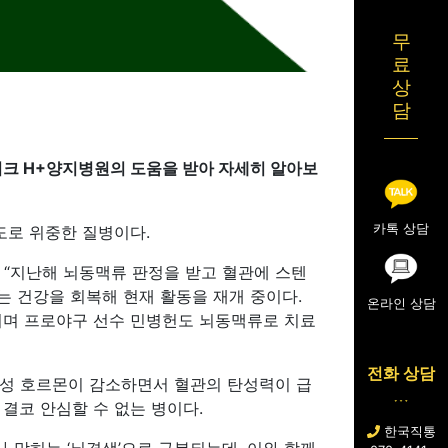
무
료
상
담
크 H+양지병원의 도움을 받아 자세히 알아보
카톡 상담
도로 위중한 질병이다.
 “지난해 뇌동맥류 판정을 받고 혈관에 스텐
제는 건강을 회복해 현재 활동을 재개 중이다.
온라인 상담
중이며 프로야구 선수 민병헌도 뇌동맥류로 치료
전화 상담
 여성 호르몬이 감소하면서 혈관의 탄성력이 급
 결코 안심할 수 없는 병이다.
한국직통