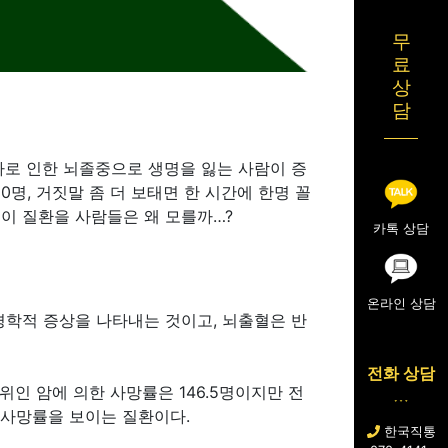
무
료
상
담
로 인한 뇌졸중으로 생명을 잃는 사람이 증
명, 거짓말 좀 더 보태면 한 시간에 한명 꼴
 이 질환을 사람들은 왜 모를까…?
카톡 상담
온라인 상담
학적 증상을 나타내는 것이고, 뇌출혈은 반
전화 상담
위인 암에 의한 사망률은 146.5명이지만 전
 사망률을 보이는 질환이다.
한국직통