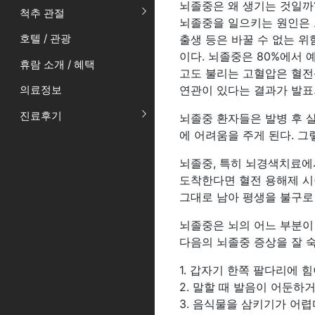
뇌졸중은 왜 생기는 것일까
척추 관절
뇌졸중을 일으키는 원인은 크
호텔 / 관광
출생 등은 바꿀 수 없는 위
이다. 뇌졸중은 80%에서 
휴람 소개 / 혜택
고도 불리는 고혈압은 혈전
연관이 있다는 결과가 발표
의료정보
진료후기
뇌졸중 환자들은 발병 후 살
에 어려움을 주게 된다. 그
뇌졸중, 특히 뇌경색치료에
도착한다면 혈전 용해제 시
그대로 남아 평생을 불구로 
뇌졸중은 뇌의 어느 부분이
다음의 뇌졸중 증상을 잘 
1. 갑자기 한쪽 팔다리에 
2. 말할 때 발음이 어둔하
3. 음식물을 삼키기가 어렵