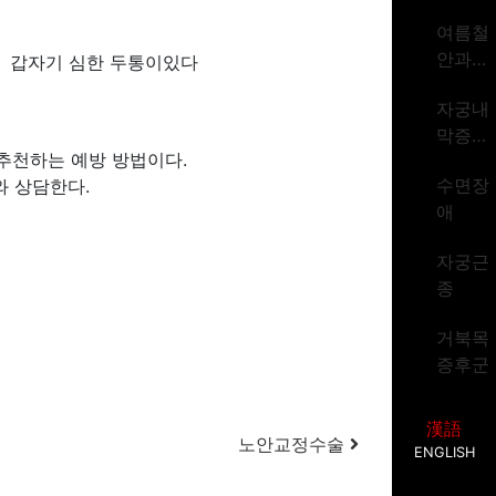
암 1위
여름철
시대
안과질
. 갑자기 심한 두통이있다
환
자궁내
막증식
추천하는 예방 방법이다.
증
수면장
와 상담한다.
애
자궁근
종
거북목
증후군
漢語
노안교정수술
ENGLISH