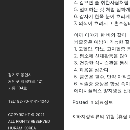
4. 걸으면 술 취한사람처
5. 멀미하는 것 처럼 심하
6. 갑자기 한쪽 눈이 흐리
7. 의식이 흐려지고 혼수상
아까 이야기 한 바와 같이
뇌졸중은 예방이 가능한 질
1, 고혈압, 당뇨, 고지혈
2. 평소에 신체활동을 많이
3. 건강한 식사습관을 통해
4. 과음을 삼간다.
경기도 용인시
5. 금연은 필수, 만약 아
처인구 백옥대로 121,
6. 뇌졸중 증상은 항상 숙지
가동 104호
에이치플러스 양지병원 신
TEL: 82-70-4141-4040
Posted in
의료정보
COPYRIGHT © 2021
Post navigatio
하지정맥류의 위험 [휴람 
ALL RIGHTS RESERVED
HURAM KOREA