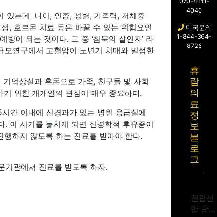
070-4141-
4040
있는데, 나이, 인종, 성별, 가족력, 저체중
동성, 호르몬 치료 등은 바꿀 수 있는 위험요인
미국문의
1-844-364-
방이 되는 것이다. 그 중 ‘침묵의 살인자’ 라
8726
대규모연구에서 고혈압이 노년기 치매와 밀접한
휴
, 기억상실과 혼돈으로 가족, 친구들 및 사회
람
의
하기 위한 개개인의 관심이 매우 중요하다.
료
.5시간 이내에 신경과가 있는 병원 응급실에
정
다. 이 시기를 놓치게 되면 신경학적 후유증이
보
진행하지 않도록 하는 진료를 받아야 한다.
블
로
그
문기관에서 진료를 받도록 하자.
전립선
암 남성