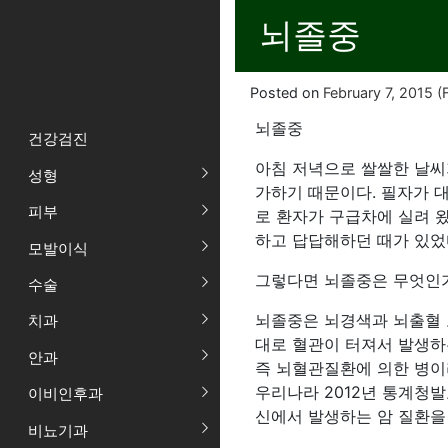
뇌졸중
Posted on
February 7, 2015
(F
뇌졸중
건강검진
아침 저녁으로 쌀쌀한 날씨
성형
가하기 때문이다. 필자가 대
피부
로 환자가 구급차에 실려 왔
하고 답답해하던 때가 있었
모발이식
그렇다면 뇌졸중은 무엇인
수술
뇌졸중은 뇌경색과 뇌출혈 
치과
대로 혈관이 터져서 발생하
안과
즉 뇌혈관질환에 의한 병이라
우리나라 2012년 통계청발
이비인후과
신에서 발생하는 암 질환을
비뇨기과