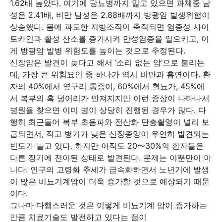
1.62배 높았다. 여기에 당뇨병까지 앓고 있으면 과체중 남
성은 2.41배, 비만 남성은 2.88배까지 방광암 발생위험이
상승했다. 몸에 과도한 지방조직이 축적되면 염증성 사이
토카인과 활성 산소를 증가시켜 만성염증을 일으키고, 이
게 방광암 발병 위험도를 높이는 것으로 추정된다.
신장암은 발견이 늦다고 해서 ‘소리 없는 암’으로 불리는
데, 가장 큰 위험요인 중 하나가 역시 비만과 흡연이다. 환
자의 40%에서 옆구리 통증이, 60%에서 혈뇨가, 45%에
서 복부의 혹 덩어리가 만져지지만 이런 증상이 나타나서
병원을 찾으면 이미 병이 상당히 진행된 경우가 많다. 다
행히 최근들어 복부 초음파와 전산화 단층촬영이 널리 보
급되면서, 작고 병기가 낮은 신장종양이 우연히 발견되는
빈도가 늘고 있다. 하지만 아직도 20〜30%의 환자들은
다른 장기에 전이된 상태로 발견된다. 문제는 이뿐만이 아
니다. 인구의 고령화 추세가 급속화하면서 노년기에 발생
이 많은 비뇨기계암이 더욱 증가할 것으로 예상되기 때문
이다.
그나마 다행스러운 것은 이렇게 비뇨기계 암이 증가하는
만큼 치료기술도 발전하고 있다는 점이