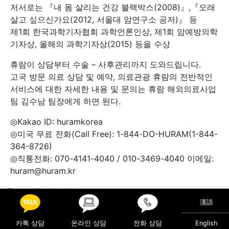
저서로는 『내 몸 살리는 건강 블랙박스(2008)』,『오래
살고 싶으신가요(2012, 서울대 암연구소 공저)』 등
제1회 한국과학기자협회 과학언론인상, 제1회 암예방의학
기자상, 올해의 과학기자상(2015) 등을 수상
휴람이 상담부터 수술 – 사후관리까지 도와드립니다.
고국 방문 의료 상담 및 예약, 의료관광 휴람의 전반적인
서비스에 대한 자세한 내용 및 문의는 휴람 해외의료사업
팀 김수남 팀장에게 하면 된다.
◎Kakao ID: huramkorea
◎미국 무료 전화(Call Free): 1-844-DO-HURAM(1-844-
364-8726)
◎직통전화: 070-4141-4040 / 010-3469-4040 이메일:
huram@huram.kr
Posted in
의료정보
漢語
Post navigation
원인도 증상도 다양한 어지럼증,
카톡 상담
온라인 상담
전화 상담
English
여름철 복병 요로결석 & 혈뇨와 방광암