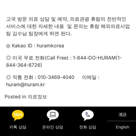
고국 방문 의료 상담 및 예약, 의료관광 휴람의 전반적인
서비스에 대한 자세한 내용 및 문의는 휴람 해외의료사업
팀 김수남 팀장에게 하면 된다.
◎ Kakao ID : huramkorea
◎ 미국 무료 전화(Call Free) : 1-844-DO-HURAM(1-
844-364-8726)
◎ 직통 전화 : 010-3469-4040 이메일 :
huram@huram.kr
Posted in
의료정보
Post navigation
아토피, 알레르기 비염, 천식 등 ‘환경성 질환’, 원인과 예
漢語
방대책은?
눈 앞에 뭔가 떠다니는 듯 … ‘날파리증’ 의심을
카톡 상담
온라인 상담
전화 상담
English