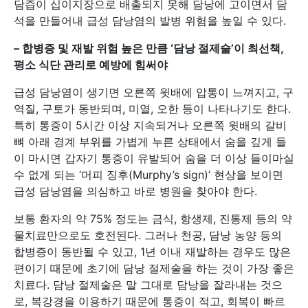
담즙이 십이지장으로 배출되지 못해 담낭에 고이면서 담
석을 만들어내 급성 담낭염의 발병 위험을 높일 수 있다.
–
합병증 및 재발 위험 높은 만큼 ‘담낭 절제술’이 최선책,
평소 식단 관리로 예방에 힘써야
급성 담낭염이 생기면 오른쪽 윗배에 압통이 느껴지고, 구
역질, 구토가 동반되며, 미열, 오한 등이 나타나기도 한다.
특히 통증이 5시간 이상 지속되거나 오른쪽 윗배의 갈비
뼈 아래 경계 부위를 가볍게 누른 상태에서 숨을 깊게 들
이 마시면 갑자기 통증이 유발되어 숨을 더 이상 들이마실
수 없게 되는 ‘머피 징후(Murphy’s sign)’ 현상을 보이면
급성 담낭염을 의심하고 바로 병원을 찾아야 한다.
보통 환자의 약 75% 정도는 금식, 항생제, 진통제 등의 약
물치료만으로도 호전된다. 그러나 천공, 담낭 농양 등의
합병증이 동반될 수 있고, 1년 이내 재발하는 경우도 많은
편이기 때문에 초기에 담낭 절제술을 하는 것이 가장 좋은
치료다. 담낭 절제술은 말 그대로 담낭을 잘라내는 것으
로, 복강경을 이용하기 때문에 통증이 적고, 회복이 빠르