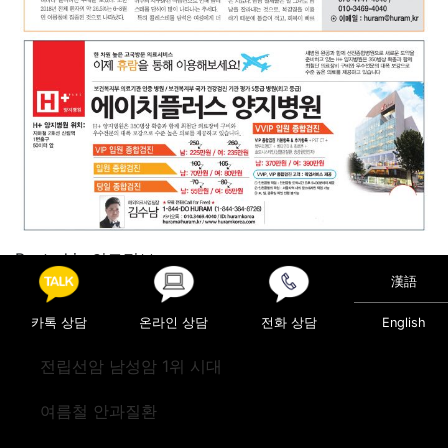
Posted in
의료정보
漢語
Post navigation
비알코올성 지방간
미니 뇌졸중
카톡 상담
온라인 상담
전화 상담
English
전립선암 남성암 1위 시대
여름철 안과질환