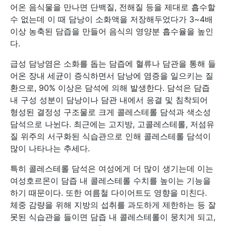
어온 음식물을 만나면 단백질, 전해질 등을 제대로 흡수할
수 없는데 이 때 담낭이 소화액을 저장해두었다가 3~4배
이상 농축된 담즙을 만들어 음식의 영양분 흡수율을 높인
다.
급성 담낭염은 소화를 돕는 담즙에 혈류나 담관을 통해 들
어온 장내 세균이 증식하면서 담낭에 염증을 일으키는 질
환으로, 90% 이상은 담석에 의해 발생한다. 담석은 담즙
내 구성 성분이 담낭이나 담관 내에서 응결 및 침착되어
형성된 결정성 구조물로 크게 콜레스테롤 담석과 색소성
담석으로 나뉜다. 최근에는 고지방, 고콜레스테롤, 저섬유
질 위주의 서구화된 식습관으로 인해 콜레스테롤 담석이
많이 나타나는 추세다.
특히 콜레스테롤 담석은 여성에게 더 많이 생기는데 이는
여성호르몬이 담즙 내 콜레스테롤 수치를 높이는 기능을
하기 때문이다. 또한 여름철 다이어트도 영향을 미친다.
체중 감량을 위해 지방의 섭취를 과도하게 제한하는 등 잘
못된 식습관을 들이면 담즙 내 콜레스테롤이 뭉치게 되고,