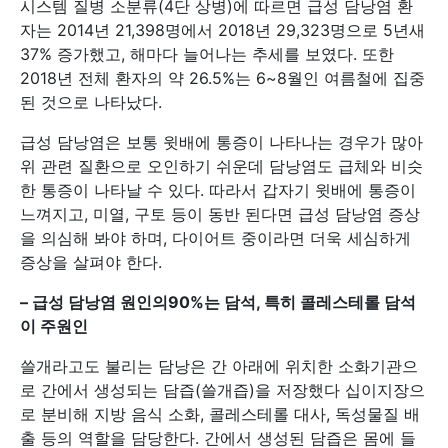
시스템 질병 소분류(4단 상병)에 따르면 급성 담낭염 환
자는 2014년 21,398명에서 2018년 29,323명으로 5년새
37% 증가했고, 해마다 늘어나는 추세를 보였다. 또한
2018년 전체 환자의 약 26.5%는 6~8월인 여름철에 집중
된 것으로 나타났다.
급성 담낭염은 보통 윗배에 통증이 나타나는 경우가 많아
위 관련 질환으로 오인하기 쉬운데 담낭염도 급체와 비슷
한 통증이 나타날 수 있다. 따라서 갑자기 윗배에 통증이
느껴지고, 미열, 구토 등이 동반 된다면 급성 담낭염 증상
을 의심해 봐야 하며, 다이어트 중이라면 더욱 세심하게
증상을 살펴야 한다.
–
급성 담낭염 원인의90%는 담석, 특히 콜레스테롤 담석
이 주원인
쓸개라고도 불리는 담낭은 간 아래에 위치한 소화기관으
로 간에서 생성되는 담즙(쓸개즙)을 저장했다 십이지장으
로 분비해 지방 음식 소화, 콜레스테롤 대사, 독성물질 배
출 등의 역할을 담당한다. 간에서 생성된 담즙은 몸에 들