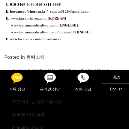
C. 010-3469-4040, 010-8811-9635
E.
huramceo@huram.kr
/
sunam0126@gmail.com
H.
www.huramkorea.com
[KOREAN]
www.hurammedicaltour.com
[ENGLISH]
www.hurammedicaltour.com/chinese
[CHINESE]
F.
www.facebook.com/huramkorea
Posted in
휴람소식
Post navigation
DALLAS 2015 ASIAN FESTVAL 참석(HURAM
NETWORK)
漢語
휴람-한진관광 신한국기행 5월 상품 리스트
카톡 상담
온라인 상담
전화 상담
English
전립선암 남성암 1위 시대
여름철 안과질환
자궁내막증식증