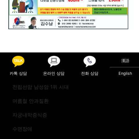
漢語
Posted in
의료정보
카톡 상담
온라인 상담
전화 상담
English
Post navigation
담낭 절제 시 로봇수술로
여름철 식중독 주의
전립선암 남성암 1위 시대
여름철 안과질환
자궁내막증식증
수면장애