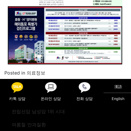
Posted in
의료정보
Post navigation
힐링도 체력도 잡는 트레일러닝
漢語
유방암- 증상부터 자가 검진법까지
카톡 상담
온라인 상담
전화 상담
English
전립선암 남성암 1위 시대
여름철 안과질환