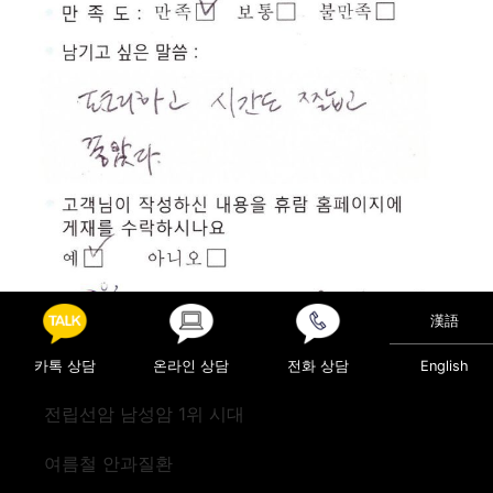
漢語
카톡 상담
온라인 상담
전화 상담
English
Posted in
진료후기
전립선암 남성암 1위 시대
Post navigation
검진(미국)
검진(뉴질랜드)
여름철 안과질환