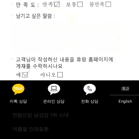
漢語
카톡 상담
온라인 상담
전화 상담
English
Posted in
진료후기
전립선암 남성암 1위 시대
Post navigation
검진(캐나다)
검진(미국)
여름철 안과질환