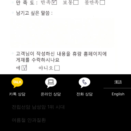
漢語
카톡 상담
온라인 상담
전화 상담
English
Posted in
진료후기
전립선암 남성암 1위 시대
Post navigation
검진(미국)
검진(캐나다)
여름철 안과질환