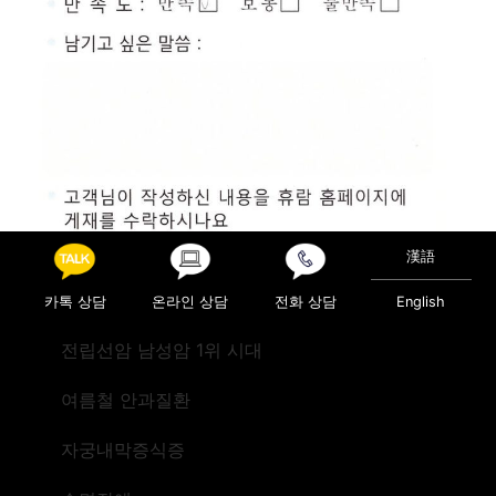
漢語
카톡 상담
온라인 상담
전화 상담
English
전립선암 남성암 1위 시대
Posted in
진료후기
여름철 안과질환
Post navigation
검진(미국)
검진(미국)
자궁내막증식증