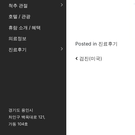
척추 관절
호텔 / 관광
휴람 소개 / 혜택
의료정보
Posted in
진료후기
진료후기
Post navigatio
검진(미국)
경기도 용인시
처인구 백옥대로 121,
가동 104호