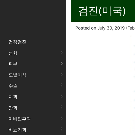
검진(미국)
Posted on
July 30, 2019
(Feb
건강검진
성형
피부
모발이식
수술
치과
안과
이비인후과
비뇨기과