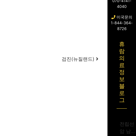
070-4141-
4040
미국문의
1-844-364-
8726
휴
람
의
검진(뉴질랜드)
료
정
보
블
로
그
전립선
암 남성