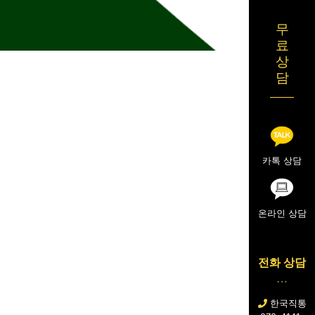
무
료
상
담
카톡 상담
온라인 상담
전화 상담
한국직통