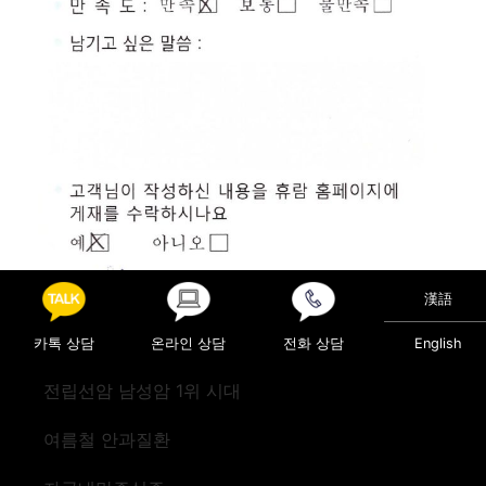
漢語
카톡 상담
온라인 상담
전화 상담
English
Posted in
진료후기
전립선암 남성암 1위 시대
Post navigation
검진(캐나다)
검진(미국)
여름철 안과질환