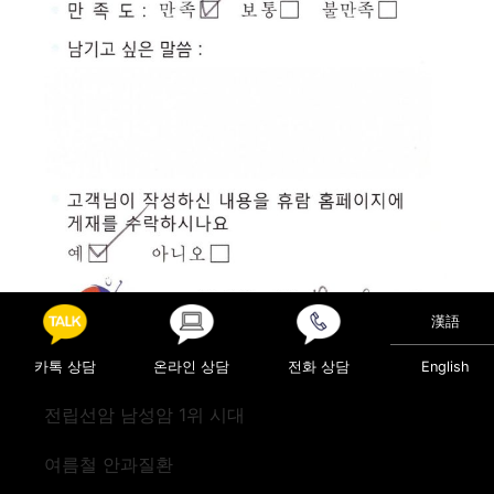
漢語
카톡 상담
온라인 상담
전화 상담
English
Posted in
진료후기
전립선암 남성암 1위 시대
Post navigation
검진(뉴질랜드)
검진,호텔(미국)
여름철 안과질환