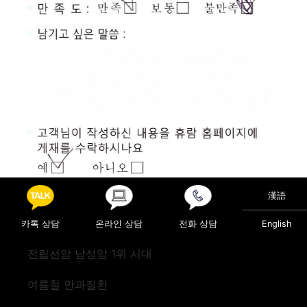
漢語
카톡 상담
온라인 상담
전화 상담
English
Posted in
진료후기
전립선암 남성암 1위 시대
Post navigation
검진(미국)
검진(캐나다)
여름철 안과질환