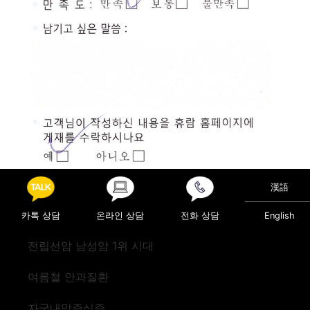
漢語
카톡 상담
온라인 상담
전화 상담
English
Posted in
진료후기
전립선암 남성암 1위 시대
Post navigation
검진(미국)
검진(미국)
여름철 안과질환
자궁내막증식증