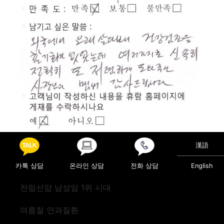
漢語
카톡 상담
온라인 상담
전화 상담
English
Posted in
진료후기
전립선암 남성암 1위 시대
Post navigation
검진(캐나다)
검진(미국)
여름철 안과질환