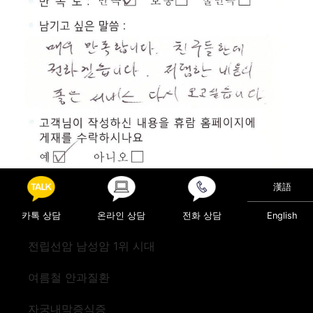
漢語
카톡 상담
온라인 상담
전화 상담
English
Posted in
진료후기
전립선암 남성암 1위 시대
Post navigation
검진(뉴질랜드)
검진(캐나다)
여름철 안과질환
자궁내막증식증