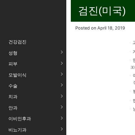
검진(미국)
Posted on
April 18, 2019
건강검진
성형
피부
모발이식
수술
치과
안과
이비인후과
비뇨기과