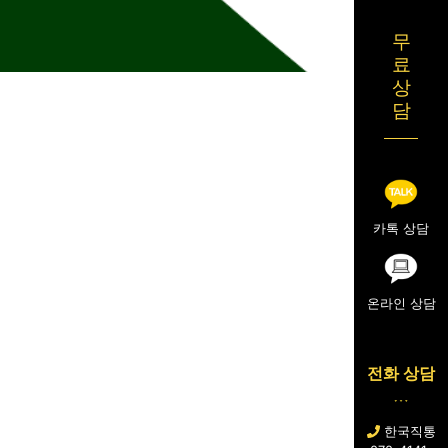
무
료
상
담
카톡 상담
온라인 상담
전화 상담
한국직통