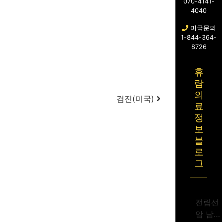
070-4141-
4040
미국문의
1-844-364-
8726
휴
람
의
검진(미국)
료
정
보
블
로
그
전립선
암 남성