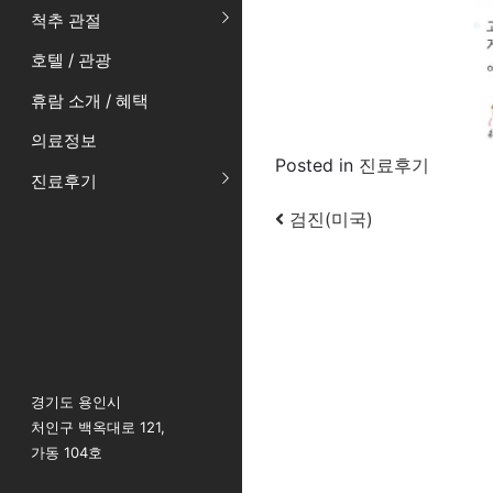
척추 관절
호텔 / 관광
휴람 소개 / 혜택
의료정보
Posted in
진료후기
진료후기
Post navigatio
검진(미국)
경기도 용인시
처인구 백옥대로 121,
가동 104호