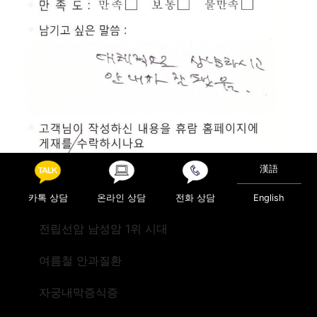
漢語
카톡 상담
온라인 상담
전화 상담
English
전립선암 남성암 1위 시대
Posted in
진료후기
여름철 안과질환
Post navigation
검진(미국)
검진(미국)
자궁내막증식증