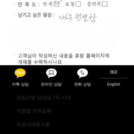
漢語
카톡 상담
온라인 상담
전화 상담
English
전립선암 남성암 1위 시대
Posted in
진료후기
여름철 안과질환
Post navigation
검진(뉴질랜드)
검진(미국)
자궁내막증식증