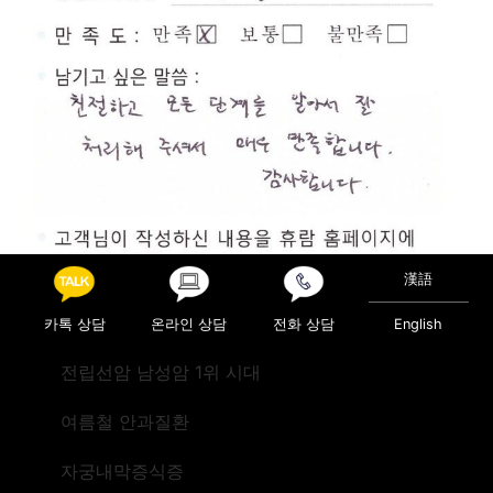
漢語
카톡 상담
온라인 상담
전화 상담
English
전립선암 남성암 1위 시대
여름철 안과질환
Posted in
진료후기
Post navigation
검진(미국 텍사스)
검진(뉴질랜드)
자궁내막증식증