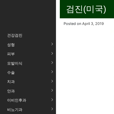
검진(미국)
Posted on
April 3, 2019
건강검진
성형
피부
모발이식
수술
치과
안과
이비인후과
비뇨기과