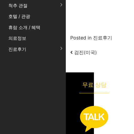
척추 관절
호텔 / 관광
휴람 소개 / 혜택
Posted in
진료후기
의료정보
진료후기
Post navigation
검진(미국)
무료 상담