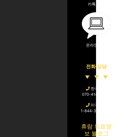
카톡 상담
온라인 상담
전화 상담
한국직통
070-4141-4040
미국문의
1-844-364-8726
휴람 의료정
보 블로그