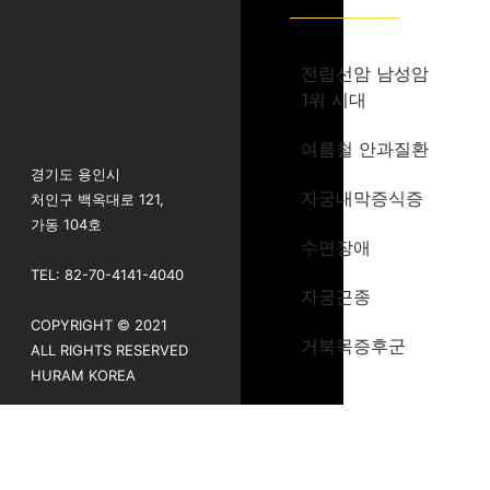
전립선암 남성암
1위 시대
여름철 안과질환
경기도 용인시
자궁내막증식증
처인구 백옥대로 121,
가동 104호
수면장애
TEL: 82-70-4141-4040
자궁근종
COPYRIGHT © 2021
거북목증후군
ALL RIGHTS RESERVED
HURAM KOREA