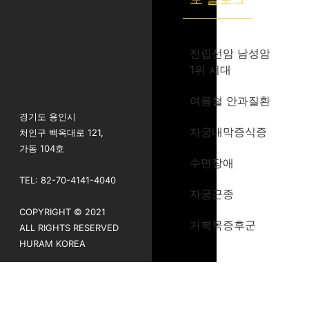
전립선암 남성암
1위 시대
여름철 안과질환
경기도 용인시
자궁내막증식증
처인구 백옥대로 121,
가동 104호
수면장애
TEL: 82-70-4141-4040
자궁근종
COPYRIGHT © 2021
거북목증후군
ALL RIGHTS RESERVED
HURAM KOREA