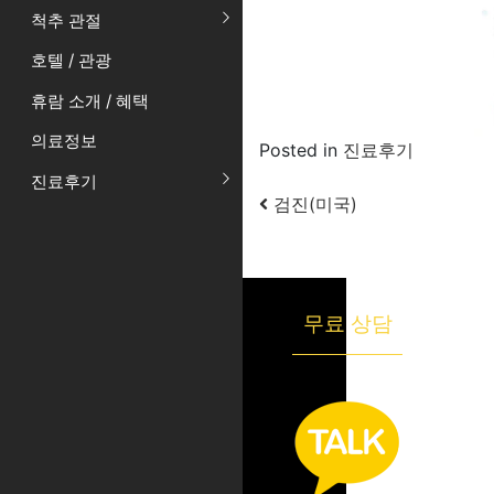
척추 관절
호텔 / 관광
휴람 소개 / 혜택
의료정보
Posted in
진료후기
진료후기
Post navigation
검진(미국)
무료 상담