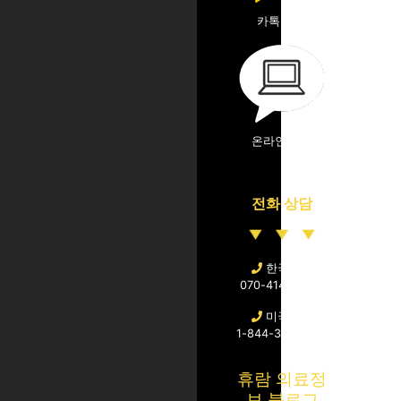
카톡 상담
온라인 상담
전화 상담
한국직통
070-4141-4040
미국문의
1-844-364-8726
휴람 의료정
보 블로그