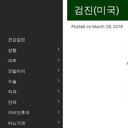
검진(미국)
Posted on
March 29, 2019
건강검진
성형
피부
모발이식
수술
치과
안과
이비인후과
비뇨기과