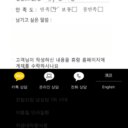
漢語
카톡 상담
온라인 상담
전화 상담
English
전립선암 남성암 1위 시대
Posted in
진료후기
여름철 안과질환
Post navigation
검진(미국)
검진(미국)
자궁내막증식증