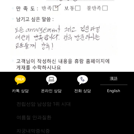
漢語
카톡 상담
온라인 상담
전화 상담
English
전립선암 남성암 1위 시대
Posted in
진료후기
여름철 안과질환
Post navigation
검진(미국LA)
검진(미국)
자궁내막증식증