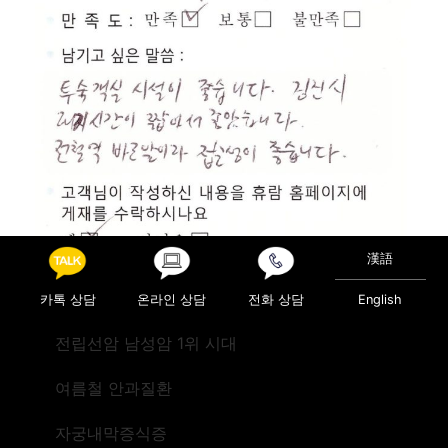
漢語
카톡 상담
온라인 상담
전화 상담
English
전립선암 남성암 1위 시대
Posted in
진료후기
여름철 안과질환
Post navigation
검진(미국 하와이)
검진(미국)
자궁내막증식증