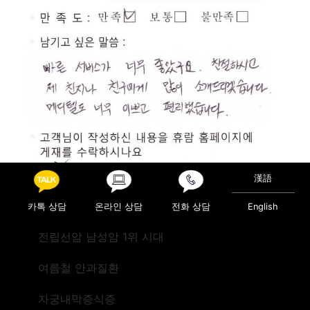
漢語
카톡 상담
온라인 상담
전화 상담
English
전립선암 남성암 1위 시대
Posted in
진료후기
여름철 안과질환
Post navigation
검진(미국)
진료(미국 시애틀)
자궁내막증식증