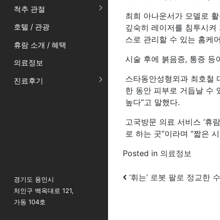
척추 관절
최희 아나운서가 모델로 활
호텔 / 관광
깊숙히 레이저를 침투시켜 
스로 관리할 수 있는 홈케
휴람 소개 / 혜택
시술 후에 붉음증, 통증 등
의료정보
스타동안성형외과 최호철 대
진료후기
한 동안 피부로 거듭날 수
높다”고 말했다.
고국방문 의료 서비스 ‘휴람
로 하는 곳”이라며 “짧은 
Posted in
의료정보
Post navigatio
‘휘는’ 로봇 팔로 정교한 수술
경기도 용인시
처인구 백옥대로 121,
가동 104호