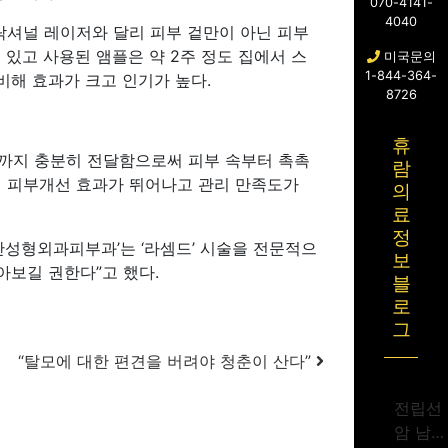
070-4141-
4040
락셔널 레이저와 달리 피부 겉만이 아닌 피부
있고 사용된 앰플은 약 2주 정도 집에서 스
미국문의
1-844-364-
비해 효과가 크고 인기가 높다.
8726
휴
까지 충분히 전달함으로써 피부 속부터 촉촉
람
써 피부개선 효과가 뛰어나고 관리 만족도가
의
료
정
안성형외과피부과’는 ‘라셈드’ 시술을 전문적으
보
아보길 권한다”고 했다.
블
로
그
“탈모에 대한 편견을 버려야 청춘이 산다”
전립선
암 남성