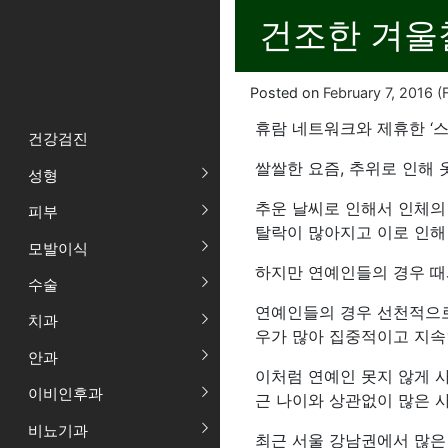
건조한 겨울철
Posted on
February 7, 2016
(F
휴람 네트워크와 제휴한 ‘스
건강검진
쌀쌀한 요즘, 추위로 인해
성형
추운 날씨로 인해서 인체의
피부
탈락이 많아지고 이로 인해 
모발이식
하지만 연예인들의 경우 때
수술
연예인들의 경우 선천적으로
치과
우가 많아 집중적이고 지속
안과
이처럼 연예인 못지 않게 
이비인후과
근 나이와 상관없이 많은 
비뇨기과
최근 서울 강남권에서 많은