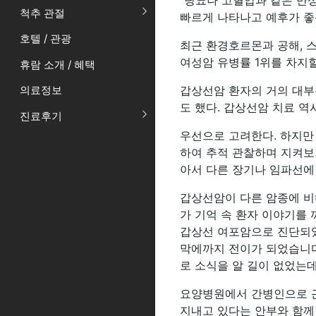
“당뇨나 고혈압과 같은 만
척추 관절
빠르게 나타나고 예후가 좋
호텔 / 관광
최근 환경호르몬과 공해, 
여성암 유병률 1위를 차지할
휴람 소개 / 혜택
갑상선암 환자의 거의 대부
의료정보
도 했다. 갑상선암 치료 
진료후기
우선으로 고려한다. 하지만
하여 추적 관찰하며 지켜보
아서 다른 장기나 임파선에
갑상선암이 다른 암종에 비
가 기억 속 환자 이야기를
갑상선 여포암으로 진단되었
막에까지 전이가 되었습니다.
로 소식을 알 길이 없었는데
요양병원에서 간병인으로 근
지내고 있다는 안부와 함께