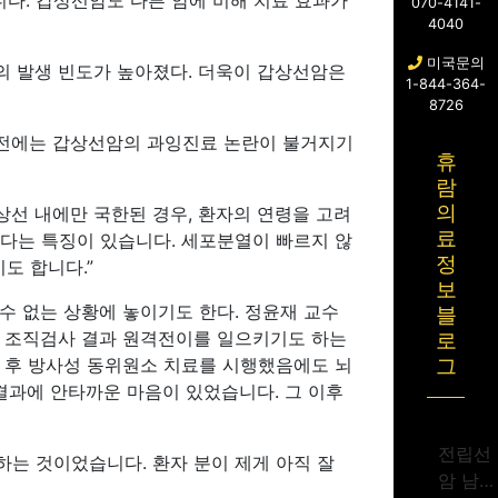
니다. 갑상선암도 다른 암에 비해 치료 효과가
070-4141-
4040
미국문의
의 발생 빈도가 높아졌다. 더욱이 갑상선암은
1-844-364-
8726
 전에는 갑상선암의 과잉진료 논란이 불거지기
휴
람
의
상선 내에만 국한된 경우, 환자의 연령을 고려
료
란다는 특징이 있습니다. 세포분열이 빠르지 않
정
도 합니다.”
보
수 없는 상황에 놓이기도 한다. 정윤재 교수
블
. 조직검사 결과 원격전이를 일으키기도 하는
로
 후 방사성 동위원소 치료를 시행했음에도 뇌
그
 결과에 안타까운 마음이 있었습니다. 그 이후
전립선
하는 것이었습니다. 환자 분이 제게 아직 잘
암 남성