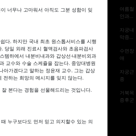
암 1위
여름철
분이 너무나 고마워서 아직도 그분 성함이 잊
시대
안과질
환
자궁내
막증식
쉽다. 하지만 국내 최초 원스톱서비스를 시행
증
. 당일 외래 진료시 혈액검사와 초음파검사
수면장
톱시스템하에서 내분비내과와 갑상선·내분비외과
애
외과 교수와 수술 스케쥴을 잡는다. 중앙대병원
아가겠다고 말하는 정윤재 교수. 그는 갑상
자궁근
 전하는 희망의 메시지를 잊지 않는다.
종
 잘 본다는 경험을 선물해드리는 것입니다.
거북목
증후군
 때 누구보다도 먼저 믿고 의지할수 있는 의