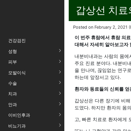
갑상선 치료
Posted on
February 2, 2021
(
이 번주 휴람에서 휴람 의
건강검진
대해서 자세히 알아보고자 
성형
내분비내과는 사람의 몸에서
피부
주요 진료 분야다. 내분비
을 만나며, 끊임없는 연구
모발이식
하는데 앞장서고 있다.
수술
환자와 동료들의 신뢰를 얻
치과
갑상선은 다른 장기에 비해
안과
도였다. 하지만 환자의 몸
이비인후과
고, 빠른 치료로 환자에게 
비뇨기과