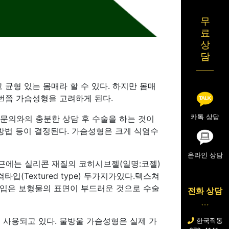
무
료
상
담
균형 있는 몸매라 할 수 있다. 하지만 몸매
번쯤 가슴성형을 고려하게 된다.
카톡 상담
문의와의 충분한 상담 후 수술을 하는 것이
방법 등이 결정된다. 가슴성형은 크게 식염수
온라인 상담
근에는 실리콘 재질의 코히시브젤(일명:코젤)
입(Textured type) 두가지가있다.텍스쳐
타입은 보형물의 표면이 부드러운 것으로 수술
전화 상담
사용되고 있다. 물방울 가슴성형은 실제 가
한국직통