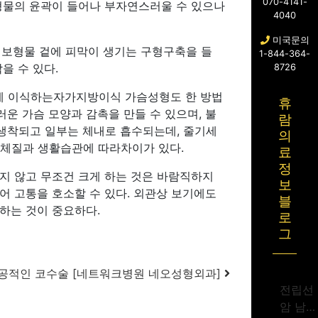
070-4141-
보형물의 윤곽이 들어나 부자연스러울 수 있으나
4040
미국문의
보형물 겉에 피막이 생기는 구형구축을 들
1-844-364-
을 수 있다.
8726
에 이식하는자가지방이식 가슴성형도 한 방법
휴
운 가슴 모양과 감촉을 만들 수 있으며, 불
람
생착되고 일부는 체내로 흡수되는데, 줄기세
의
체질과 생활습관에 따라차이가 있다.
료
정
지 않고 무조건 크게 하는 것은 바람직하지
보
어 고통을 호소할 수 있다. 외관상 보기에도
블
하는 것이 중요하다.
로
그
공적인 코수술 [네트워크병원 네오성형외과]
전립선
암 남성