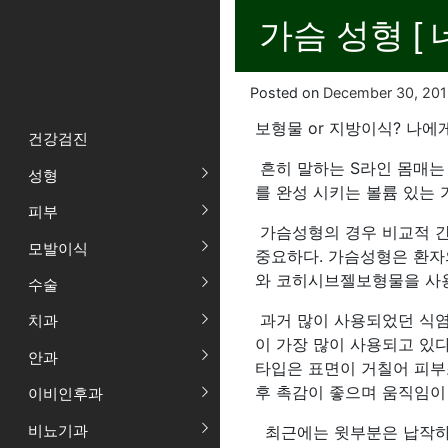
가슴 성형 
Posted on
December 30, 20
보형물 or 지방이식? 나에
건강검진
흔히 말하는 S라인 몸매는
성형
를 완성 시키는 볼륨 있는
피부
가슴성형의 경우 비교적 간
모발이식
중요하다. 가슴성형은 환자
와 코히시브젤보형물을 사
수술
과거 많이 사용되었던 식염
치과
이 가장 많이 사용되고 있다.
안과
타입은 표면이 거칠어 피부
후 촉감이 좋으며 움직임이
이비인후과
비뇨기과
최근에는 윗부분은 납작하고