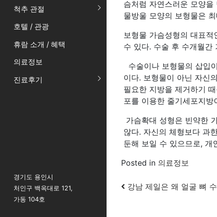
슴처럼 자연스러운 모양을 
척추 관절
물방울 모양의 보형물은 최
호텔 / 관광
보형물 가슴성형의 대표적
휴람 소개 / 혜택
수 있다. 수술 후 수개월간
의료정보
수술이나 보형물의 삽입이
이다. 보형물이 아닌 자신
진료후기
필요한 지방을 제거하기 때
포를 이용한 줄기세포지방이
가슴확대 성형은 빈약한 가
않다. 자신의 체형보다 과
둔해 보일 수 있으므로, 
Posted in
의료정보
경기도 용인시
Post navigatio
강남 제일은 왜 얼굴 뼈 
처인구 백옥대로 121,
가동 104호