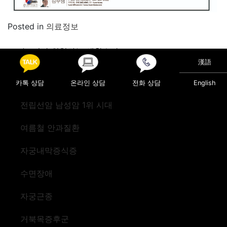
Posted in
의료정보
Post navigation
눈 건강 위협하는 생활습관
골프성수기 회전근개파열 주의
漢語
카톡 상담
온라인 상담
전화 상담
English
전립선암 남성암 1위 시대
여름철 안과질환
자궁내막증식증
수면장애
자궁근종
거북목증후군