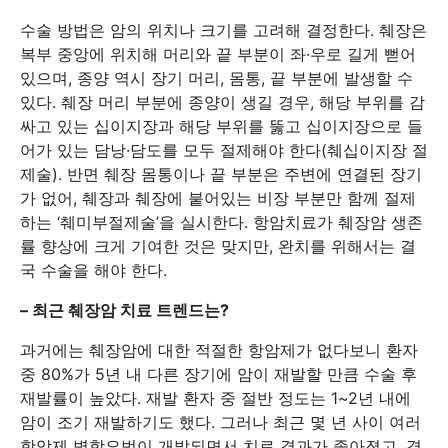
수술 방법은 암의 위치나 크기를 고려해 결정한다. 췌장은
복부 중앙에 위치해 머리와 끝 부분이 좌·우로 길게 뻗어
있으며, 종양 역시 장기 머리, 몸통, 끝 부분에 발생할 수
있다. 췌장 머리 부분에 종양이 생길 경우, 해당 부위를 감
싸고 있는 십이지장과 해당 부위를 뚫고 십이지장으로 들
어가 있는 담낭·담도를 모두 절제해야 한다(췌십이지장 절
제술). 반면 췌장 몸통이나 끝 부분은 주변에 연결된 장기
가 없어, 췌장과 췌장에 붙어있는 비장 부분만 함께 절제
하는 ‘췌미부절제술’을 실시한다. 항암치료가 췌장암 생존
률 향상에 크게 기여한 것은 맞지만, 완치를 위해서는 결
국 수술을 해야 한다.
–
최근 췌장암 치료 트렌드는?
과거에는 췌장암에 대한 적절한 항암제가 없다보니 환자
중 80%가 5년 내 다른 장기에 암이 재발할 만큼 수술 후
재발률이 높았다. 재발 환자 중 절반 정도는 1~2년 내에
암이 조기 재발하기도 했다. 그러나 최근 몇 년 사이 여러
항암제 병합요법이 개발되면서 치료 결과가 좋아졌고, 경